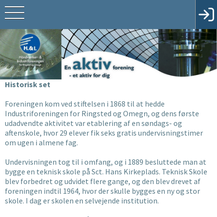
Historisk set
Foreningen kom ved stiftelsen i 1868 til at hedde
Industriforeningen for Ringsted og Omegn, og dens første
udadvendte aktivitet var etablering af en søndags- og
aftenskole, hvor 29 elever fik seks gratis undervisningstimer
om ugen i almene fag.
Undervisningen tog til i omfang, og i 1889 besluttede man at
bygge en teknisk skole på Sct. Hans Kirkeplads. Teknisk Skole
blev forbedret og udvidet flere gange, og den blev drevet af
foreningen indtil 1964, hvor der skulle bygges en ny og stor
skole. I dag er skolen en selvejende institution.