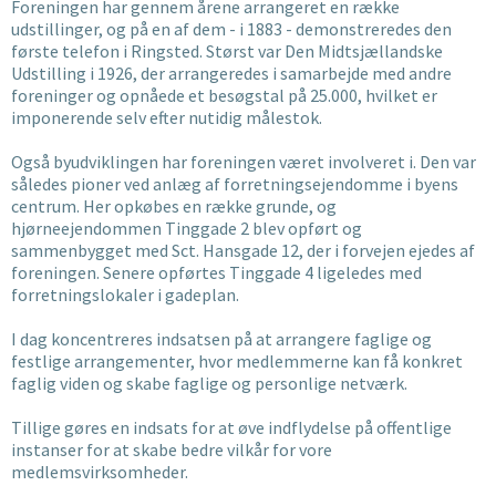
Foreningen har gennem årene arrangeret en række
udstillinger, og på en af dem - i 1883 - demonstreredes den
første telefon i Ringsted. Størst var Den Midtsjællandske
Udstilling i 1926, der arrangeredes i samarbejde med andre
foreninger og opnåede et besøgstal på 25.000, hvilket er
imponerende selv efter nutidig målestok.
Også byudviklingen har foreningen været involveret i. Den var
således pioner ved anlæg af forretningsejendomme i byens
centrum. Her opkøbes en række grunde, og
hjørneejendommen Tinggade 2 blev opført og
sammenbygget med Sct. Hansgade 12, der i forvejen ejedes af
foreningen. Senere opførtes Tinggade 4 ligeledes med
forretningslokaler i gadeplan.
I dag koncentreres indsatsen på at arrangere faglige og
festlige arrangementer, hvor medlemmerne kan få konkret
faglig viden og skabe faglige og personlige netværk.
Tillige gøres en indsats for at øve indflydelse på offentlige
instanser for at skabe bedre vilkår for vore
medlemsvirksomheder.